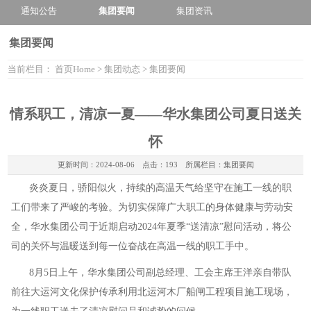
通知公告
集团要闻
集团资讯
集团要闻
当前栏目：
首页
Home
>
集团动态
>
集团要闻
情系职工，清凉一夏——华水集团公司夏日送关
怀
更新时间：
2024-08-06
点击：193 所属栏目：
集团要闻
炎炎夏日，骄阳似火，持续的高温天气给坚守在施工一线的职
工们带来了严峻的考验。为切实保障广大职工的身体健康与劳动安
全，华水集团公司于近期启动2024年夏季“送清凉”慰问活动，将公
司的关怀与温暖送到每一位奋战在高温一线的职工手中。
8月5日上午，华水集团公司副总经理、工会主席王洋亲自带队
前往大运河文化保护传承利用北运河木厂船闸工程项目施工现场，