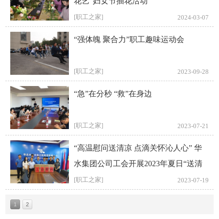
花艺”妇女节插花活动
[职工之家]
2024-03-07
“强体魄 聚合力”职工趣味运动会
[职工之家]
2023-09-28
“急”在分秒 “救”在身边
[职工之家]
2023-07-21
“高温慰问送清凉 点滴关怀沁人心” 华
水集团公司工会开展2023年夏日“送清
凉”慰问工作
[职工之家]
2023-07-19
1
2