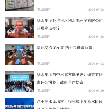
[集团要闻]
2026-05-08
华水集团赴淮河水利水电开发有限公司
开展座谈交流
[集团要闻]
2026-04-28
深化交流谋发展 携手共进谱新篇
[集团要闻]
2026-04-02
华水集团与中水北方勘测设计研究有限
责任公司签订战略合作协议
[集团要闻]
2026-03-30
尔王庄水库增容工程完成下闸蓄水阶段