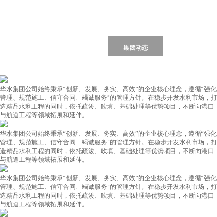
首页
Home
集团简介
集团动态
荣誉资质
工程业绩
党群工作
行业资讯
联系我们
华水集团公司始终秉承“创新、发展、务实、高效”的企业核心理念，遵循“强化
管理、规范施工、信守合同、竭诚服务”的管理方针。在稳步开发水利市场，打
造精品水利工程的同时，依托疏浚、吹填、基础处理等优势项目，不断向港口
与航道工程等领域拓展和延伸。
华水集团公司始终秉承“创新、发展、务实、高效”的企业核心理念，遵循“强化
管理、规范施工、信守合同、竭诚服务”的管理方针。在稳步开发水利市场，打
造精品水利工程的同时，依托疏浚、吹填、基础处理等优势项目，不断向港口
与航道工程等领域拓展和延伸。
华水集团公司始终秉承“创新、发展、务实、高效”的企业核心理念，遵循“强化
管理、规范施工、信守合同、竭诚服务”的管理方针。在稳步开发水利市场，打
造精品水利工程的同时，依托疏浚、吹填、基础处理等优势项目，不断向港口
与航道工程等领域拓展和延伸。