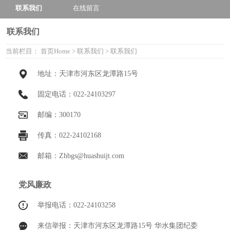
联系我们
在线留言
联系我们
当前栏目：
首页
Home
>
联系我们
>
联系我们
地址：天津市河东区龙潭路15号
固定电话：022-24103297
邮编：300170
传真：022-24102168
邮箱：Zhbgs@huashuijt.com
党风廉政
举报电话：022-24103258
来信举报：天津市河东区龙潭路15号 华水集团纪委