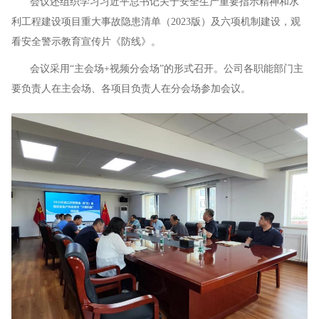
会议还组织学习习近平总书记关于安全生产重要指示精神和水
利工程建设项目重大事故隐患清单（2023版）及六项机制建设，观
看安全警示教育宣传片《防线》。
会议采用“主会场+视频分会场”的形式召开。公司各职能部门主
要负责人在主会场、各项目负责人在分会场参加会议。