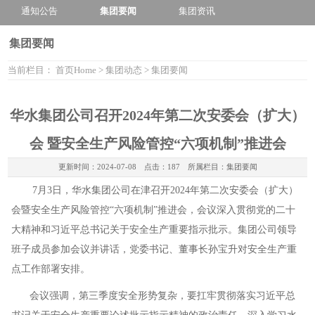
通知公告
集团要闻
集团资讯
集团要闻
当前栏目：
首页
Home
>
集团动态
>
集团要闻
华水集团公司召开2024年第二次安委会（扩大）
会 暨安全生产风险管控“六项机制”推进会
更新时间：
2024-07-08
点击：187 所属栏目：
集团要闻
7月3日，华水集团公司在津召开2024年第二次安委会（扩大）
会暨安全生产风险管控“六项机制”推进会，会议深入贯彻党的二十
大精神和习近平总书记关于安全生产重要指示批示。集团公司领导
班子成员参加会议并讲话，党委书记、董事长孙宝升对安全生产重
点工作部署安排。
会议强调，第三季度安全形势复杂，要扛牢贯彻落实习近平总