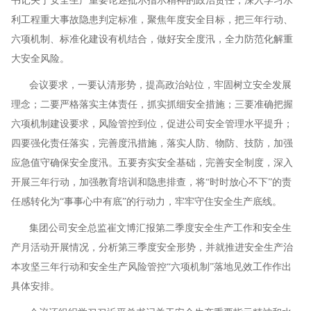
书记关于安全生产重要论述批示指示精神的政治责任，深入学习水
利工程重大事故隐患判定标准，聚焦年度安全目标，把三年行动、
六项机制、标准化建设有机结合，做好安全度汛，全力防范化解重
大安全风险。
会议要求，一要认清形势，提高政治站位，牢固树立安全发展
理念；二要严格落实主体责任，抓实抓细安全措施；三要准确把握
六项机制建设要求，风险管控到位，促进公司安全管理水平提升；
四要强化责任落实，完善度汛措施，落实人防、物防、技防，加强
应急值守确保安全度汛。五要夯实安全基础，完善安全制度，深入
开展三年行动，加强教育培训和隐患排查，将“时时放心不下”的责
任感转化为“事事心中有底”的行动力，牢牢守住安全生产底线。
集团公司安全总监崔文博汇报第二季度安全生产工作和安全生
产月活动开展情况，分析第三季度安全形势，并就推进安全生产治
本攻坚三年行动和安全生产风险管控“六项机制”落地见效工作作出
具体安排。